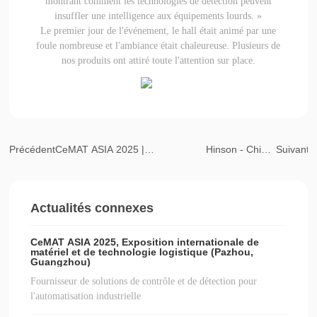
montrant comment les technologies de détection peuvent
insuffler une intelligence aux équipements lourds. »
Le premier jour de l'événement, le hall était animé par une
foule nombreuse et l'ambiance était chaleureuse. Plusieurs de
nos produits ont attiré toute l'attention sur place.
Précédent
CeMAT ASIA 2025 |
Hinson - Chine
Suivant
Xingsong vous invite
(Shanghai) Exposition
à participer au grand
internationale des
Actualités connexes
rendez-vous de la
technologies et
logistique
transports logistiques
CeMAT ASIA 2025, Exposition internationale de
d'Asie
matériel et de technologie logistique (Pazhou,
Guangzhou)
Fournisseur de solutions de contrôle et de détection pour
l'automatisation industrielle