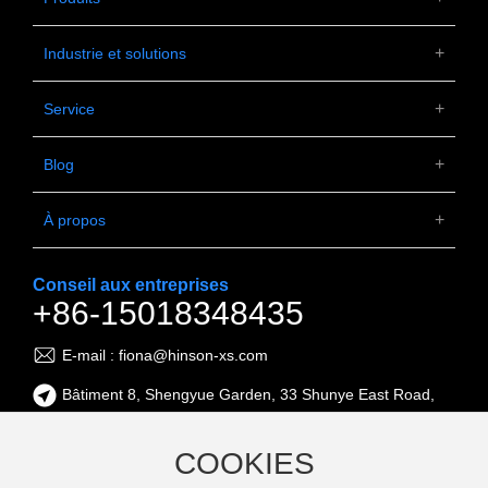
Industrie et solutions
Service
Blog
À propos
Conseil aux entreprises
+86-15018348435
E-mail : fiona@hinson-xs.com
Bâtiment 8, Shengyue Garden, 33 Shunye East Road,
Xingtan Town, district de Shunde, ville de Foshan,
province du Guangdong
COOKIES
(Parc industriel de machines de Shunde)